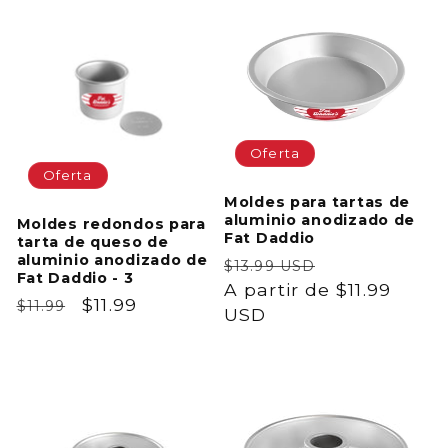
Oferta
Oferta
Moldes para tartas de
aluminio anodizado de
Moldes redondos para
Fat Daddio
tarta de queso de
aluminio anodizado de
Precio
Precio
$13.99 USD
Fat Daddio - 3
habitual
A partir de $11.99
de
Precio
Precio
$11.99
$11.99
USD
oferta
habitual
de
oferta