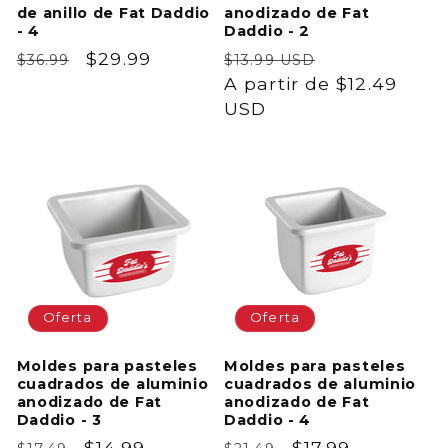
de anillo de Fat Daddio
anodizado de Fat
- 4
Daddio - 2
Precio
Precio
$29.99
Precio
Precio
$36.99
$13.99 USD
habitual
de
habitual
A partir de $12.49
de
oferta
USD
oferta
Oferta
Oferta
Moldes para pasteles
Moldes para pasteles
cuadrados de aluminio
cuadrados de aluminio
anodizado de Fat
anodizado de Fat
Daddio - 3
Daddio - 4
Precio
Precio
$14.99
Precio
Precio
$17.99