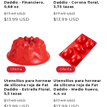
Daddio - Financiero,
Daddio - Corona floral,
0,68 oz
3,75 tazas
Precio
Precio
Precio
Precio
$17.49 USD
$17.49 USD
habitual
$13.99 USD
de
habitual
$13.99 USD
de
oferta
oferta
Oferta
Oferta
Utensilios para hornear
Utensilios para hornear
de silicona roja de Fat
de silicona roja de Fat
Daddio - Estrella Floral,
Daddio - Medio huevo,
5,5 tazas
4,4 oz
Precio
Precio
Precio
Precio
$17.49 USD
$17.49 USD
habitual
$13.99 USD
de
habitual
$13.99 USD
de