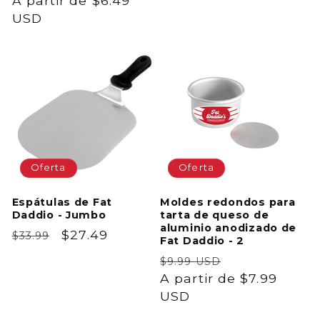
habitual
A partir de $6.49
de
habitual
de
USD
oferta
oferta
Oferta
Oferta
Espátulas de Fat
Moldes redondos para
Daddio - Jumbo
tarta de queso de
aluminio anodizado de
Precio
Precio
$27.49
$33.99
Fat Daddio - 2
habitual
de
Precio
Precio
$9.99 USD
oferta
habitual
A partir de $7.99
de
USD
oferta