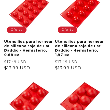
Oferta
Oferta
Utensilios para hornear
Utensilios para hornear
de silicona roja de Fat
de silicona roja de Fat
Daddio - Hemisferio,
Daddio - Hemisferio,
0,68 oz
1,97 oz
Precio
Precio
Precio
Precio
$17.49 USD
$17.49 USD
habitual
$13.99 USD
de
habitual
$13.99 USD
de
oferta
oferta