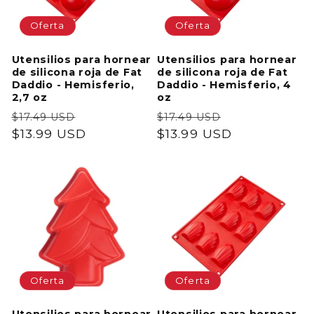
Oferta
Oferta
Utensilios para hornear
Utensilios para hornear
de silicona roja de Fat
de silicona roja de Fat
Daddio - Hemisferio,
Daddio - Hemisferio, 4
2,7 oz
oz
Precio
Precio
Precio
Precio
$17.49 USD
$17.49 USD
habitual
$13.99 USD
de
habitual
$13.99 USD
de
oferta
oferta
Oferta
Oferta