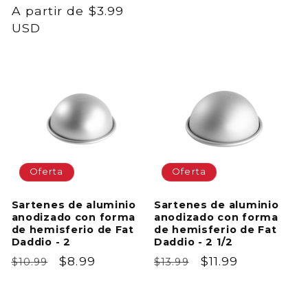
habitual
A partir de $3.99
de
habitual
de
USD
oferta
oferta
Oferta
Oferta
Sartenes de aluminio
Sartenes de aluminio
anodizado con forma
anodizado con forma
de hemisferio de Fat
de hemisferio de Fat
Daddio - 2
Daddio - 2 1/2
Precio
Precio
$8.99
Precio
Precio
$11.99
$10.99
$13.99
habitual
de
habitual
de
oferta
oferta