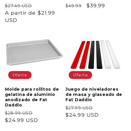
Precio
Precio
Precio
Precio
$39.99
$27.49 USD
$49.99
habitual
A partir de $21.99
de
habitual
de
USD
oferta
oferta
Oferta
Oferta
Molde para rollitos de
Juego de niveladores
gelatina de aluminio
de masa y glaseado de
anodizado de Fat
Fat Daddio
Daddio
Precio
Precio
$27.99 USD
Precio
Precio
$28.99 USD
habitual
$24.99 USD
de
habitual
$24.99 USD
de
oferta
oferta