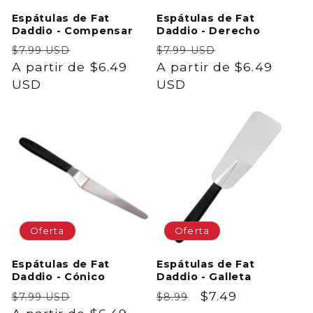
Espátulas de Fat
Espátulas de Fat
Daddio - Compensar
Daddio - Derecho
Precio
Precio
Precio
Precio
$7.99 USD
$7.99 USD
habitual
A partir de $6.49
de
habitual
A partir de $6.49
de
USD
oferta
USD
oferta
Oferta
Oferta
Espátulas de Fat
Espátulas de Fat
Daddio - Cónico
Daddio - Galleta
Precio
Precio
Precio
Precio
$7.49
$7.99 USD
$8.99