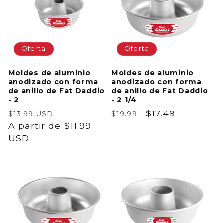
Oferta
Oferta
Moldes de aluminio
Moldes de aluminio
anodizado con forma
anodizado con forma
de anillo de Fat Daddio
de anillo de Fat Daddio
- 2
- 2 1/4
Precio
Precio
Precio
Precio
$17.49
$13.99 USD
$19.99
habitual
A partir de $11.99
de
habitual
de
USD
oferta
oferta