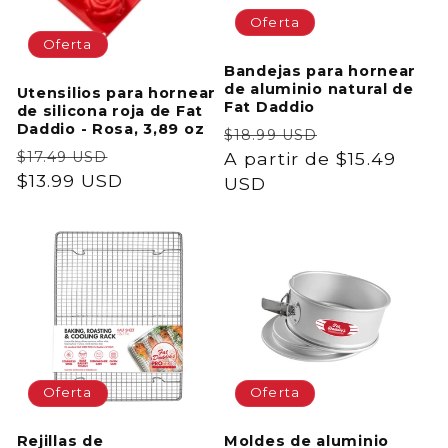
Oferta
Oferta
Bandejas para hornear
de aluminio natural de
Utensilios para hornear
Fat Daddio
de silicona roja de Fat
Daddio - Rosa, 3,89 oz
Precio
Precio
$18.99 USD
Precio
Precio
$17.49 USD
habitual
A partir de $15.49
de
habitual
$13.99 USD
de
USD
oferta
oferta
Oferta
Oferta
Rejillas de
Moldes de aluminio