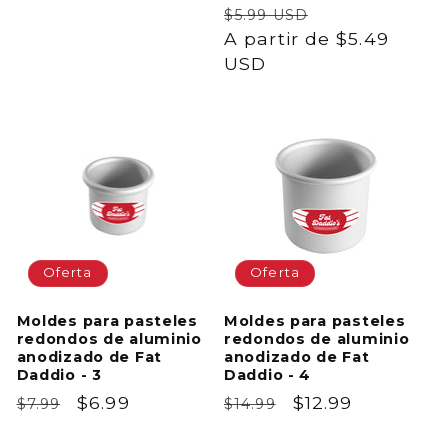
Precio
Precio
habitual
de
$5.99 USD
habitual
A partir de $5.49
de
oferta
USD
oferta
Oferta
Oferta
Moldes para pasteles
Moldes para pasteles
redondos de aluminio
redondos de aluminio
anodizado de Fat
anodizado de Fat
Daddio - 3
Daddio - 4
Precio
Precio
$6.99
Precio
Precio
$12.99
$7.99
$14.99
habitual
de
habitual
de