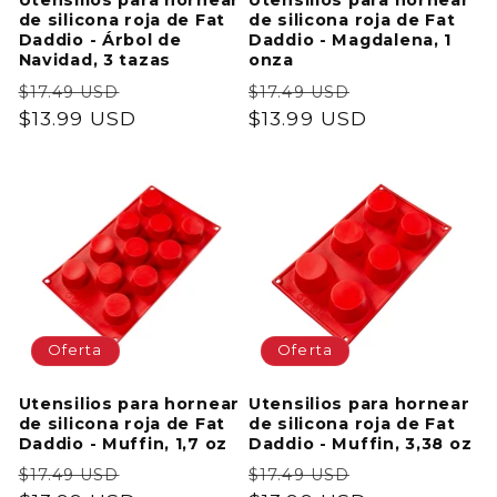
Utensilios para hornear
Utensilios para hornear
de silicona roja de Fat
de silicona roja de Fat
Daddio - Árbol de
Daddio - Magdalena, 1
Navidad, 3 tazas
onza
Precio
Precio
Precio
Precio
$17.49 USD
$17.49 USD
habitual
$13.99 USD
de
habitual
$13.99 USD
de
oferta
oferta
Oferta
Oferta
Utensilios para hornear
Utensilios para hornear
de silicona roja de Fat
de silicona roja de Fat
Daddio - Muffin, 1,7 oz
Daddio - Muffin, 3,38 oz
Precio
Precio
Precio
Precio
$17.49 USD
$17.49 USD