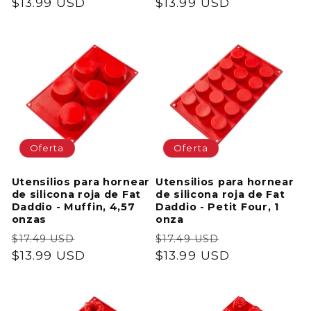
habitual
$13.99 USD
de
habitual
$13.99 USD
de
oferta
oferta
Oferta
Oferta
Utensilios para hornear
Utensilios para hornear
de silicona roja de Fat
de silicona roja de Fat
Daddio - Muffin, 4,57
Daddio - Petit Four, 1
onzas
onza
Precio
Precio
Precio
Precio
$17.49 USD
$17.49 USD
habitual
$13.99 USD
de
habitual
$13.99 USD
de
oferta
oferta