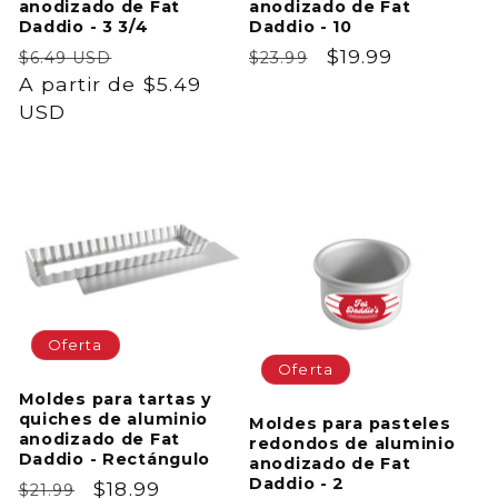
anodizado de Fat
anodizado de Fat
Daddio - 3 3/4
Daddio - 10
Precio
Precio
Precio
Precio
$19.99
$6.49 USD
$23.99
habitual
A partir de $5.49
de
habitual
de
USD
oferta
oferta
Oferta
Oferta
Moldes para tartas y
quiches de aluminio
Moldes para pasteles
anodizado de Fat
redondos de aluminio
Daddio - Rectángulo
anodizado de Fat
Daddio - 2
Precio
Precio
$18.99
$21.99