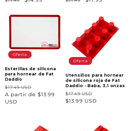
$17.49
$21.49
habitual
de
habitual
de
oferta
oferta
Oferta
Oferta
Esterillas de silicona
para hornear de Fat
Utensilios para hornear
Daddio
de silicona roja de Fat
Daddio - Baba, 3,1 onzas
Precio
Precio
$17.49 USD
Precio
Precio
habitual
A partir de $13.99
de
$17.49 USD
habitual
$13.99 USD
de
USD
oferta
oferta