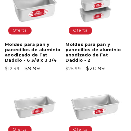
Oferta
Oferta
Moldes para pan y
Moldes para pan y
panecillos de aluminio
panecillos de aluminio
anodizado de Fat
anodizado de Fat
Daddio - 6 3/8 x 3 3/4
Daddio - 2
Precio
Precio
$9.99
Precio
Precio
$20.99
$12.49
$25.99
habitual
de
habitual
de
oferta
oferta
Oferta
Oferta