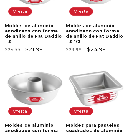
Oferta
Oferta
Moldes de aluminio
Moldes de aluminio
anodizado con forma
anodizado con forma
de anillo de Fat Daddio
de anillo de Fat Daddio
- 3
- 3 1/2
Precio
Precio
$21.99
Precio
Precio
$24.99
$25.99
$29.99
habitual
de
habitual
de
oferta
oferta
Oferta
Oferta
Moldes de aluminio
Moldes para pasteles
anodizado con forma
cuadrados de aluminio