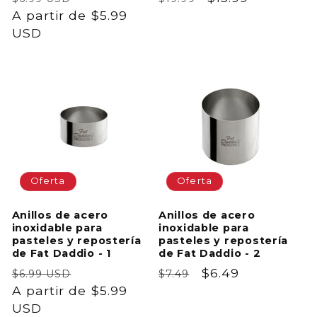
habitual
A partir de $5.99
de
habitual
de
USD
oferta
oferta
Oferta
Oferta
Anillos de acero
Anillos de acero
inoxidable para
inoxidable para
pasteles y repostería
pasteles y repostería
de Fat Daddio - 1
de Fat Daddio - 2
Precio
Precio
Precio
Precio
$6.49
$6.99 USD
$7.49
habitual
A partir de $5.99
de
habitual
de
USD
oferta
oferta