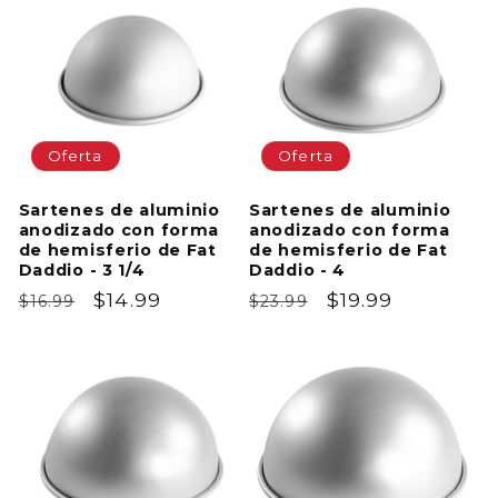
Oferta
Oferta
Sartenes de aluminio
Sartenes de aluminio
anodizado con forma
anodizado con forma
de hemisferio de Fat
de hemisferio de Fat
Daddio - 3 1/4
Daddio - 4
Precio
Precio
$14.99
Precio
Precio
$19.99
$16.99
$23.99
habitual
de
habitual
de
oferta
oferta