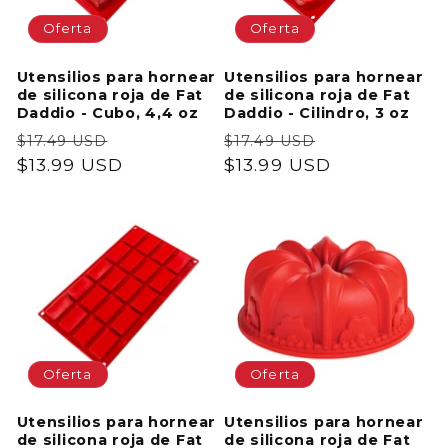
Oferta
Oferta
Utensilios para hornear
Utensilios para hornear
de silicona roja de Fat
de silicona roja de Fat
Daddio - Cubo, 4,4 oz
Daddio - Cilindro, 3 oz
Precio
Precio
Precio
Precio
$17.49 USD
$17.49 USD
habitual
$13.99 USD
de
habitual
$13.99 USD
de
oferta
oferta
Oferta
Oferta
Utensilios para hornear
Utensilios para hornear
de silicona roja de Fat
de silicona roja de Fat