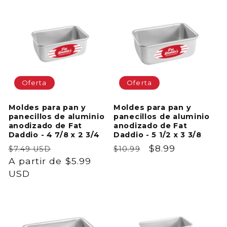
oferta
oferta
Oferta
Oferta
Moldes para pan y
Moldes para pan y
panecillos de aluminio
panecillos de aluminio
anodizado de Fat
anodizado de Fat
Daddio - 4 7/8 x 2 3/4
Daddio - 5 1/2 x 3 3/8
Precio
Precio
Precio
Precio
$8.99
$7.49 USD
$10.99
habitual
A partir de $5.99
de
habitual
de
USD
oferta
oferta