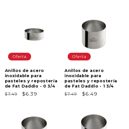
Oferta
Oferta
Anillos de acero
Anillos de acero
inoxidable para
inoxidable para
pasteles y repostería
pasteles y repostería
de Fat Daddio - 0 3/4
de Fat Daddio - 1 3/4
Precio
Precio
$6.39
Precio
Precio
$6.49
$7.49
$7.49
habitual
de
habitual
de
oferta
oferta