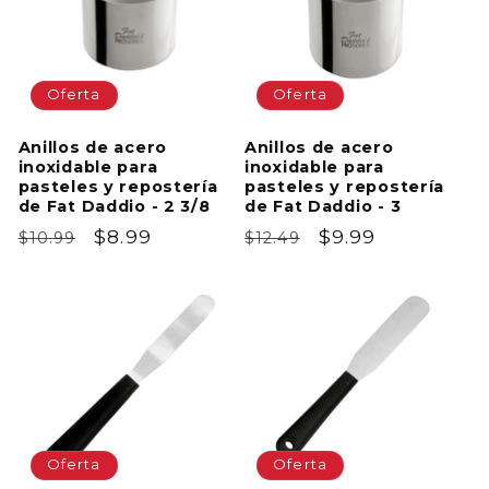
Oferta
Oferta
Anillos de acero
Anillos de acero
inoxidable para
inoxidable para
pasteles y repostería
pasteles y repostería
de Fat Daddio - 2 3/8
de Fat Daddio - 3
Precio
Precio
$8.99
Precio
Precio
$9.99
$10.99
$12.49
habitual
de
habitual
de
oferta
oferta
Oferta
Oferta