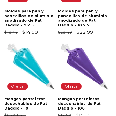
Moldes para pan y
Moldes para pan y
panecillos de aluminio
panecillos de aluminio
anodizado de Fat
anodizado de Fat
Daddio - 9 x 5
Daddio - 10 x 5
Precio
Precio
$14.99
Precio
Precio
$22.99
$18.49
$28.49
habitual
de
habitual
de
oferta
oferta
Oferta
Oferta
Mangas pasteleras
Mangas pasteleras
desechables de Fat
desechables de Fat
Daddio - 10
Daddio - 100
Precio
Precio
Precio
Precio
$15.99
$6.99 USD
$19.99