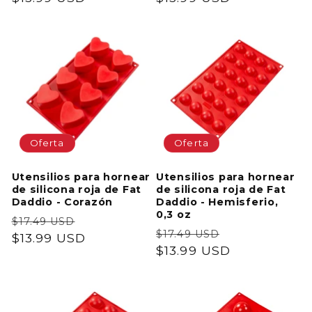
oferta
oferta
Oferta
Oferta
Utensilios para hornear
Utensilios para hornear
de silicona roja de Fat
de silicona roja de Fat
Daddio - Corazón
Daddio - Hemisferio,
0,3 oz
Precio
Precio
$17.49 USD
Precio
Precio
$17.49 USD
habitual
$13.99 USD
de
habitual
$13.99 USD
de
oferta
oferta