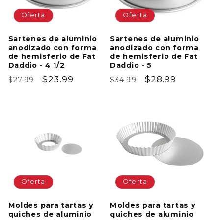
Oferta
Oferta
Sartenes de aluminio
Sartenes de aluminio
anodizado con forma
anodizado con forma
de hemisferio de Fat
de hemisferio de Fat
Daddio - 4 1/2
Daddio - 5
Precio
Precio
$23.99
Precio
Precio
$28.99
$27.99
$34.99
habitual
de
habitual
de
oferta
oferta
Oferta
Oferta
Moldes para tartas y
Moldes para tartas y
quiches de aluminio
quiches de aluminio