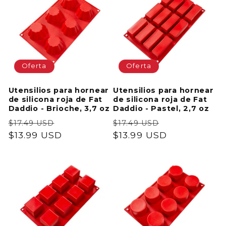
Oferta
Oferta
Utensilios para hornear
Utensilios para hornear
de silicona roja de Fat
de silicona roja de Fat
Daddio - Brioche, 3,7 oz
Daddio - Pastel, 2,7 oz
Precio
Precio
Precio
Precio
$17.49 USD
$17.49 USD
habitual
$13.99 USD
de
habitual
$13.99 USD
de
oferta
oferta