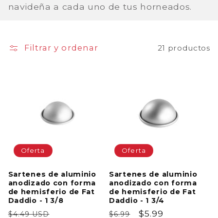
navideña a cada uno de tus horneados.
i
ó
Filtrar y ordenar
21 productos
n
:
Oferta
Oferta
Sartenes de aluminio
Sartenes de aluminio
anodizado con forma
anodizado con forma
de hemisferio de Fat
de hemisferio de Fat
Daddio - 1 3/8
Daddio - 1 3/4
Precio
Precio
Precio
Precio
$5.99
$4.49 USD
$6.99