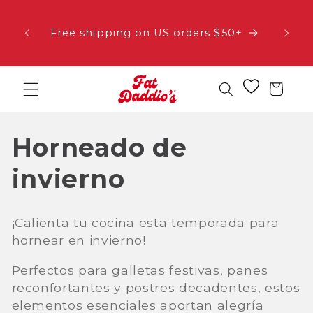
Ir
ance:
directamente
Nuevo 
 and
al contenido
Free shipping on US orders $50+
corazó
ou for
Carrito
C
Horneado de
o
invierno
l
¡Calienta tu cocina esta temporada para
e
hornear en invierno!
c
Perfectos para galletas festivas, panes
reconfortantes y postres decadentes, estos
c
elementos esenciales aportan alegría