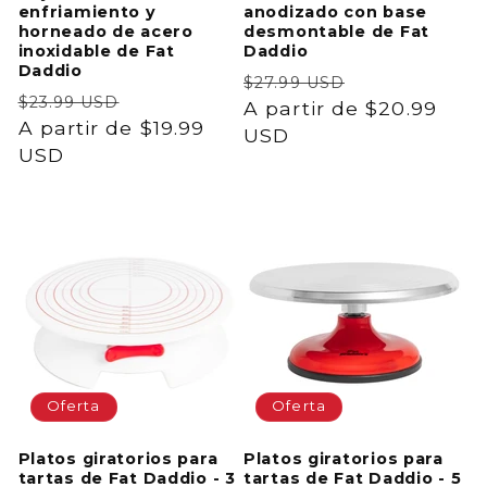
enfriamiento y
anodizado con base
horneado de acero
desmontable de Fat
inoxidable de Fat
Daddio
Daddio
Precio
Precio
$27.99 USD
Precio
Precio
$23.99 USD
habitual
A partir de $20.99
de
habitual
A partir de $19.99
de
USD
oferta
USD
oferta
Oferta
Oferta
Platos giratorios para
Platos giratorios para
tartas de Fat Daddio - 3
tartas de Fat Daddio - 5